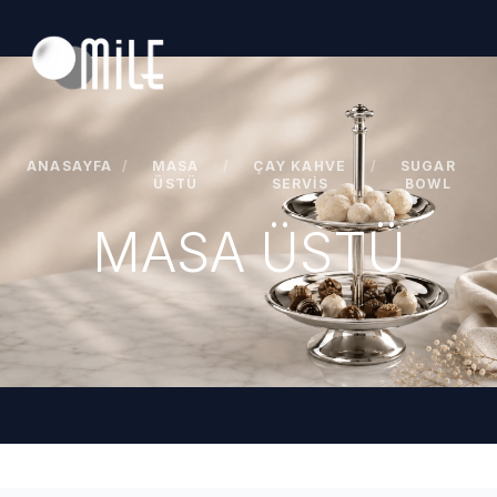
ANASAYFA
/
MASA
/
ÇAY KAHVE
/
SUGAR
ÜSTÜ
SERVIS
BOWL
MASA ÜSTÜ