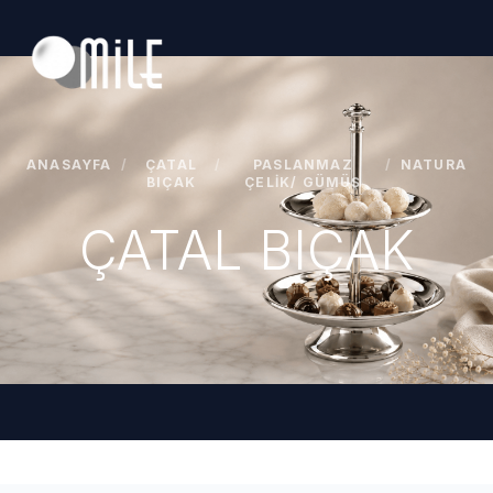
ANASAYFA
/
ÇATAL
/
PASLANMAZ
/
NATURA
BIÇAK
ÇELIK/ GÜMÜŞ
ÇATAL BIÇAK