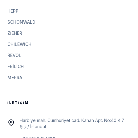
HEPP
SCHÖNWALD
ZIEHER
CHILEWICH
REVOL
FRILICH
MEPRA
İLETIŞIM
Harbiye mah. Cumhuriyet cad. Kahan Apt. No:40 K:7
Şişli/ İstanbul