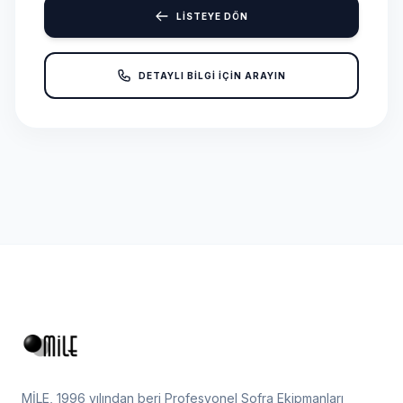
LİSTEYE DÖN
DETAYLI BİLGİ İÇİN ARAYIN
MİLE, 1996 yılından beri Profesyonel Sofra Ekipmanları