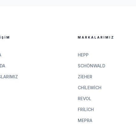
IŞIM
MARKALARIMIZ
A
HEPP
DA
SCHÖNWALD
LARIMIZ
ZIEHER
CHILEWICH
REVOL
FRILICH
MEPRA