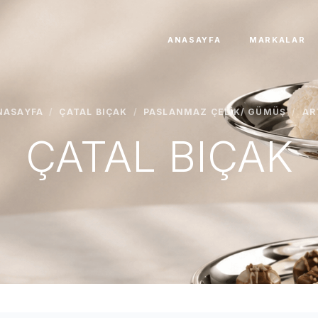
ANASAYFA
MARKALAR
NASAYFA
/
ÇATAL BIÇAK
/
PASLANMAZ ÇELIK/ GÜMÜŞ
/
AR
ÇATAL BIÇAK